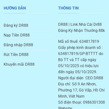
HƯỚNG DẪN
THÔNG TIN
DR88 | Link Nhà Cái Dr88
Đăng ký DR88
Đăng Ký Nhận Thưởng 88k
Nạp Tiền DR88
Mã số thuế: 634817819
Đăng nhập DR88
Giấy phép kinh doanh số :
634817819/GP-BTTTT do
Rút Tiền DR88
Bộ TT và TT cấp ngày
Khuyến mãi DR88
05/10/2025 có hiệu lực
đến ngày 05/10/2029.
Người đại diện CEO DR88
Địa chỉ: Số 9 An Nhơn,
Phường 17, Gò Vấp, Hồ Chí
Minh, Việt Nam
Số điện thoại: 0986301308
Website: