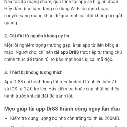
Nếu tốc độ mạng chậm, quá trình tải app sẽ bị gián đoạn.
Hãy đảm bảo bạn đang sử dụng Wi-Fi ổn định hoặc
chuyển sang mạng khác để quá trình cài đặt không bị ngắt
quãng.
2. Cài đặt từ nguồn không uy tín
Một lỗi nghiêm trọng thường gặp là tải app từ liên kết giả
mạo. Người chơi chỉ nên
tải app Dr88
trực tiếp từ trang chủ
chính thức để tránh rủi ro bảo mật hoặc bị cài mã độc.
3. Thiết bị không tương thích
App Dr88 chỉ hoạt động tốt trên Android từ phiên bản 7.0
và iOS từ 12.0 trở lên. Hãy kiểm tra hoặc cập nhật hệ điều
hành trước khi cài đặt để tránh lỗi.
Mẹo giúp tải app Dr88 thành công ngay lần đầu
Kiểm tra dung lượng bộ nhớ còn trống tối thiểu 200MB.