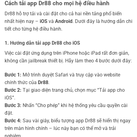
Cách tải app Dr88 cho mọi hệ điều hành
Dr88 hỗ trợ tải và cài đặt cho cả hai nền tảng phổ biến
nhất hiện nay –
iOS
và
Android
. Dưới đây là hướng dẫn chi
tiết cho từng hệ điều hành.
1. Hướng dẫn tải app Dr88 cho iOS
Việc cài đặt ứng dụng trên iPhone hoặc iPad rất đơn giản,
không cần jailbreak thiết bị. Hãy làm theo 4 bước dưới đây:
Bước 1:
Mở trình duyệt Safari và truy cập vào website
chính thức của
Dr88
.
Bước 2:
Tại giao diện trang chủ, chọn mục “Tải app cho
iOS”.
Bước 3:
Nhấn “Cho phép” khi hệ thống yêu cầu quyền cài
đặt.
Bước 4:
Sau vài giây, biểu tượng app Dr88 sẽ hiển thị ngay
trên màn hình chính – lúc này bạn có thể mở và trải
nghiệm.