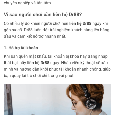
chuyên nghiệp và tận tâm.
Vì sao người chơi cần liên hệ Dr88?
Có nhiều lý do khiến người chơi nên
liên hệ Dr88
ngay khi
gặp sự cố. Dr88 luôn đặt trải nghiệm khách hàng lên hàng
đầu và cam kết hỗ trợ nhanh nhất.
1. Hỗ trợ tài khoản
Khi bạn quên mật khẩu, tài khoản bị khóa hay đăng nhập
thất bại, hãy
liên hệ Dr88
ngay. Nhân viên kỹ thuật sẽ xác
minh và hướng dẫn khôi phục tài khoản nhanh chóng, giúp
bạn quay lại trò chơi chỉ trong vài phút.