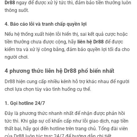
Dr88
ngay để được xử lý tức thì, đảm bảo tiền thưởng luôn
thông suốt.
4. Báo cáo lỗi và tranh chấp quyền lợi
Nếu hệ thống xuất hiện lỗi hiển thị, sai kết quả cược hoặc
tiền thưởng chưa được cộng, hãy
liên hệ Dr88
để được
kiểm tra và xử lý công bằng, đảm bảo quyền lợi tối đa cho
người chơi.
4 phương thức liên hệ Dr88 phổ biến nhất
Dr88 hiện cung cấp nhiều kênh hỗ trợ khác nhau để người
chơi lựa chọn tùy vào tình huống cụ thể.
1. Gọi hotline 24/7
Đây là phương thức nhanh nhất để nhận được phản hồi
tức thì. Khi gặp sự cố khẩn cấp như lỗi giao dịch, nạp tiền
thất bại, hãy gọi đến hotline trên trang chủ. Tổng đài viên
của Dr88 luôn túc trực 24/7 để hướng dẫn chi tiết.