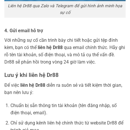
Liên hệ Dr88 qua Zalo và Telegram để gửi hình ảnh minh họa
sự cố
4. Gửi email hỗ trợ
Với những sự cố cần trình bày chi tiết hoặc gửi tệp đính
kèm, bạn có thể
liên hệ Dr88
qua email chính thức. Hãy ghi
rõ tên tài khoản, số điện thoại, và mô tả cụ thể vấn đề.
Dr88 sẽ phản hồi trong vòng 24 giờ làm việc.
Lưu ý khi liên hệ Dr88
Để việc
liên hệ Dr88
diễn ra suôn sẻ và tiết kiệm thời gian,
bạn nên lưu ý:
Chuẩn bị sẵn thông tin tài khoản (tên đăng nhập, số
điện thoại, email).
Chỉ sử dụng kênh liên hệ chính thức từ website Dr88 để