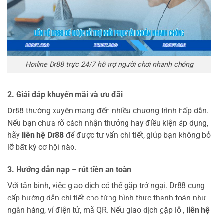
Hotline Dr88 trực 24/7 hỗ trợ người chơi nhanh chóng
2. Giải đáp khuyến mãi và ưu đãi
Dr88 thường xuyên mang đến nhiều chương trình hấp dẫn.
Nếu bạn chưa rõ cách nhận thưởng hay điều kiện áp dụng,
hãy
liên hệ Dr88
để được tư vấn chi tiết, giúp bạn không bỏ
lỡ bất kỳ cơ hội nào.
3. Hướng dẫn nạp – rút tiền an toàn
Với tân binh, việc giao dịch có thể gặp trở ngại. Dr88 cung
cấp hướng dẫn chi tiết cho từng hình thức thanh toán như
ngân hàng, ví điện tử, mã QR. Nếu giao dịch gặp lỗi,
liên hệ