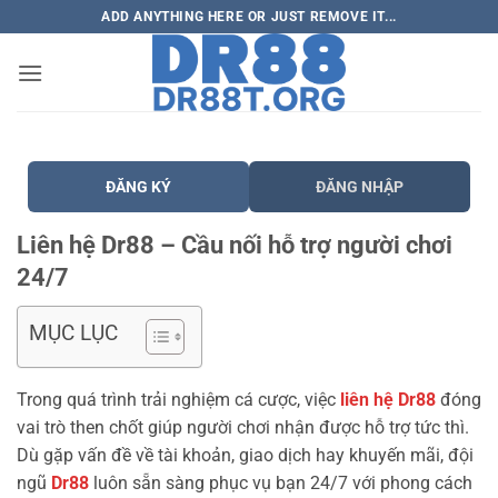
Bỏ
ADD ANYTHING HERE OR JUST REMOVE IT...
qua
nội
dung
ĐĂNG KÝ
ĐĂNG NHẬP
Liên hệ Dr88 – Cầu nối hỗ trợ người chơi
24/7
MỤC LỤC
Trong quá trình trải nghiệm cá cược, việc
liên hệ Dr88
đóng
vai trò then chốt giúp người chơi nhận được hỗ trợ tức thì.
Dù gặp vấn đề về tài khoản, giao dịch hay khuyến mãi, đội
ngũ
Dr88
luôn sẵn sàng phục vụ bạn 24/7 với phong cách