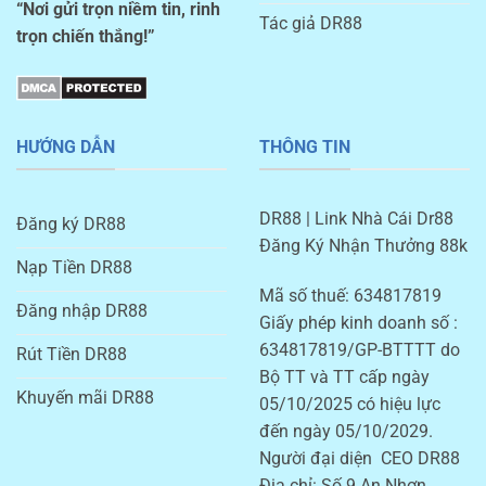
“Nơi gửi trọn niềm tin, rinh
Tác giả DR88
trọn chiến thắng!”
HƯỚNG DẪN
THÔNG TIN
DR88 | Link Nhà Cái Dr88
Đăng ký DR88
Đăng Ký Nhận Thưởng 88k
Nạp Tiền DR88
Mã số thuế: 634817819
Đăng nhập DR88
Giấy phép kinh doanh số :
634817819/GP-BTTTT do
Rút Tiền DR88
Bộ TT và TT cấp ngày
Khuyến mãi DR88
05/10/2025 có hiệu lực
đến ngày 05/10/2029.
Người đại diện CEO DR88
Địa chỉ: Số 9 An Nhơn,